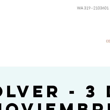
WA 319 - 2103601
C
LVER - 3
noviembr