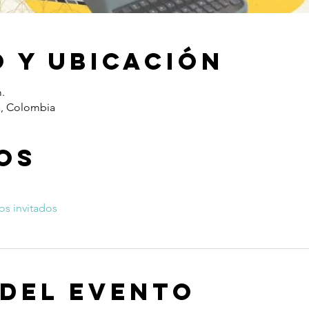
 y ubicación
.
á, Colombia
os
os invitados
 del evento