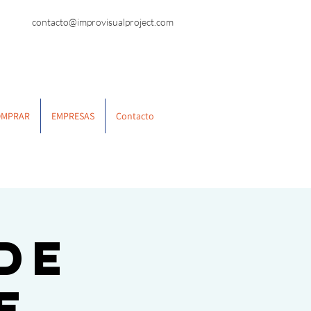
contacto@improvisualproject.com
OMPRAR
EMPRESAS
Contacto
 de
e