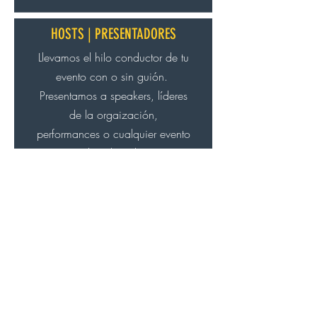
HOSTS | PRESENTADORES
Llevamos el hilo conductor de tu
evento con o sin guión.
Presentamos a speakers, líderes
de la orgaización,
performances o cualquier evento
programada sobre el escenario.
Lo hacemos de forma dinámica,
fresca y divertida.
ALgUNOS DE
NUESTROS
CLIENTES: