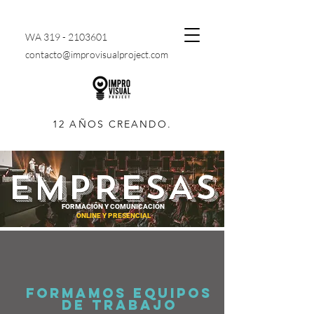
WA
319 - 2103601
contacto@improvisualproject.com
12 AÑOS CREANDO.
EMPRESAS
FORMACIÓN Y COMUNICACIÓN
ONLINE Y PRESENCIAL
FORMAMOS EQUIPOS
DE TRABAJO