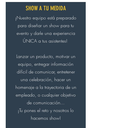
SHOW A TU MEDIDA
¡Nuestro equipo está preparado
para diseñar un show para tu
evento y darle una experiencia
ÚNICA a tus asistentes!
Lanzar un producto, motivar un
equipo, entregar información
difícil de comunicar, entretener
una celebración, hacer un
homenaje a la trayectoria de un
empleado, o cualquier objetivo
de comunicación...
¡Tu pones el reto y nosotros lo
hacemos show!