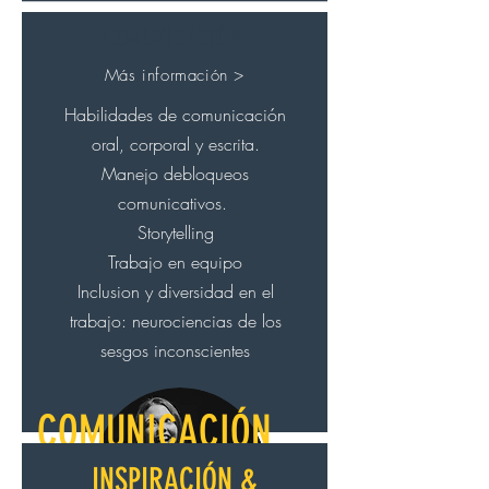
COMUNICACIÓN
Más información >
Habilidades de comunicación
oral, corporal y escrita.
Manejo debloqueos
comunicativos.
Storytelling
Trabajo en equipo
Inclusion y diversidad en el
trabajo: neurociencias de los
sesgos inconscientes
COMUNICACIÓN
INSPIRACIÓN &