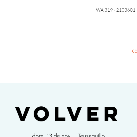
WA 319 - 2103601
C
VOLVER
dom, 13 de nov
  |  
Teusaquillo