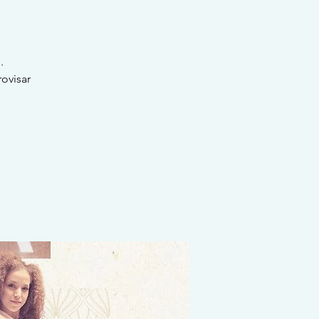
.
ovisar