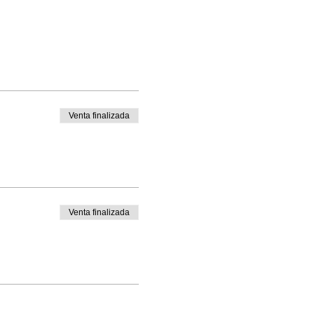
trepo, Camila Vallejo,
Venta finalizada
Venta finalizada
 online o nequi .