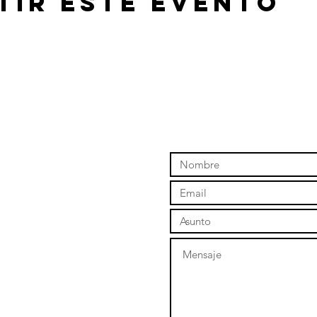
tir este evento
1
m