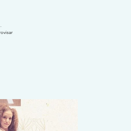
.
ovisar