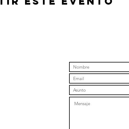
tir este evento
1
m