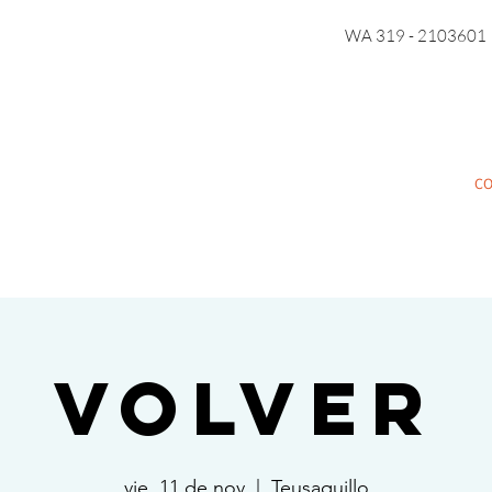
WA 319 - 2103601
C
VOLVER
vie, 11 de nov
  |  
Teusaquillo