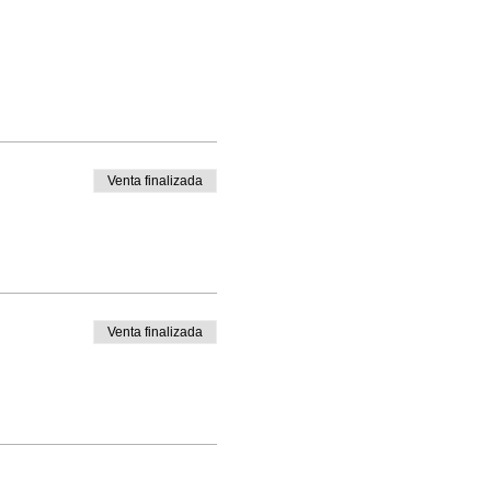
trepo, Camila Vallejo,
Venta finalizada
Venta finalizada
 online o nequi .