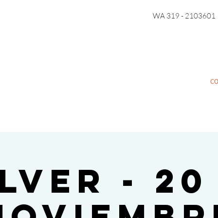
WA 319 - 2103601
C
LVER - 20
noviembr