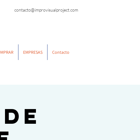
contacto@improvisualproject.com
OMPRAR
EMPRESAS
Contacto
 de
e