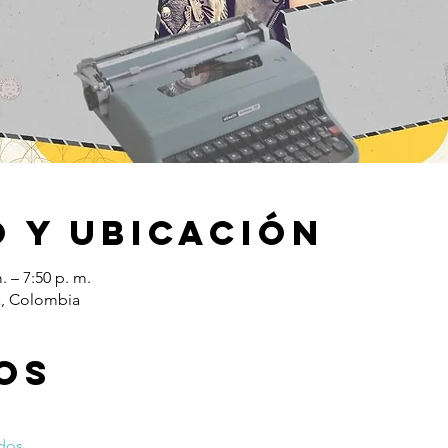
 y ubicación
. – 7:50 p. m.
á, Colombia
os
dos