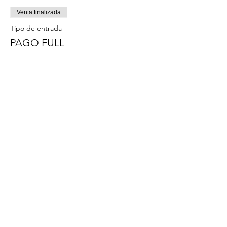
Venta finalizada
Tipo de entrada
PAGO FULL
Leer más
Precio
$ 125.000
Compartir este
evento