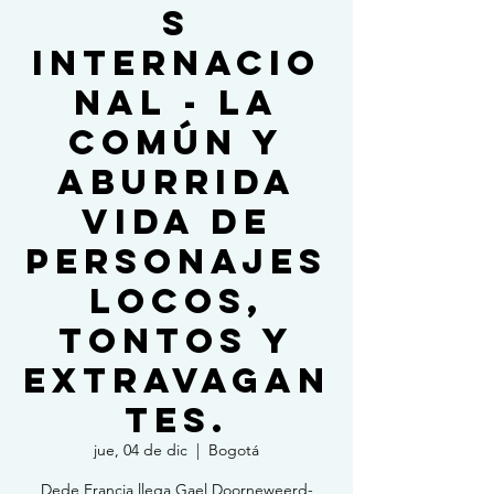
S
INTERNACIO
NAL - LA
COMÚN Y
ABURRIDA
VIDA DE
PERSONAJES
LOCOS,
TONTOS Y
EXTRAVAGAN
TES.
jue, 04 de dic
  |  
Bogotá
Dede Francia llega Gael Doorneweerd-