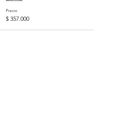
Precio
$ 357.000
Compartir este
evento
CONTACTO
Bogotá. Colombia.