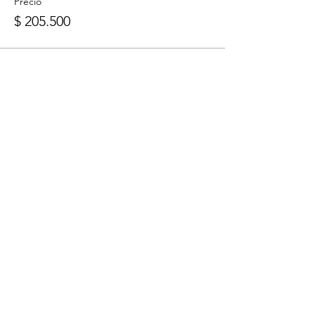
Precio
$ 205.500
Compartir este
evento
CONTACTO
Bogotá. Colombia.
Talleres y shows:
+57 319 2103601