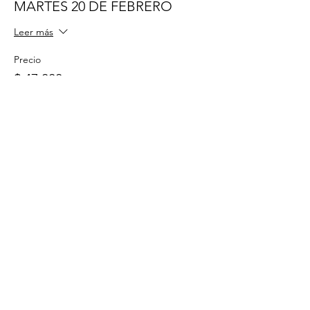
MARTES 20 DE FEBRERO
Leer más
Precio
$ 47.000
Entradas agotadas
Tipo de entrada
MARTES 27 DE FEBRERO
Leer más
Precio
$ 47.000
Este evento está agotado